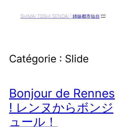
Aller
au
SHIMAI TOSHI SENDAI | 姉妹都市仙台
contenu
Catégorie :
Slide
Bonjour de Rennes
! レンヌからボンジ
ュール！