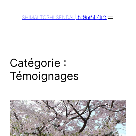
Aller
au
SHIMAI TOSHI SENDAI | 姉妹都市仙台
contenu
Catégorie :
Témoignages