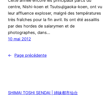
Cette année encore les principaux parcs du
centre, Nishi-koen et Tsutsujigaoka-koen, ont vu
leur affluence exploser, malgré des températures
très fraîches pour la fin avril. Ils ont été assaillis
par des hordes de salarymen et de
photographes, dans…
10 mai 2012
←
Page précédente
SHIMAI TOSHI SENDAI | 姉妹都市仙台
Fièrement propulsé par
WordPress
|
Accès admin