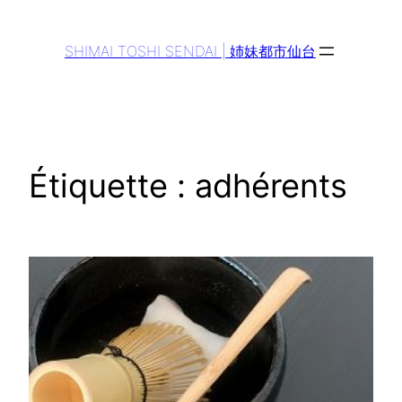
Aller
au
SHIMAI TOSHI SENDAI | 姉妹都市仙台
contenu
Étiquette :
adhérents