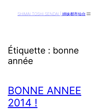
Aller
au
SHIMAI TOSHI SENDAI | 姉妹都市仙台
contenu
Étiquette :
bonne
année
BONNE ANNEE
2014 !