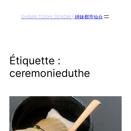
Aller
au
SHIMAI TOSHI SENDAI | 姉妹都市仙台
contenu
Étiquette :
ceremonieduthe