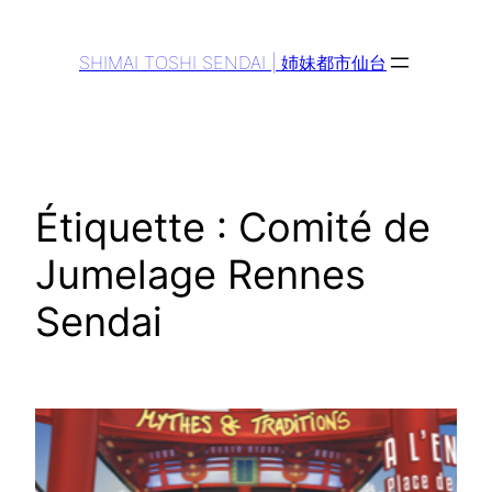
Aller
au
SHIMAI TOSHI SENDAI | 姉妹都市仙台
contenu
Étiquette :
Comité de
Jumelage Rennes
Sendai