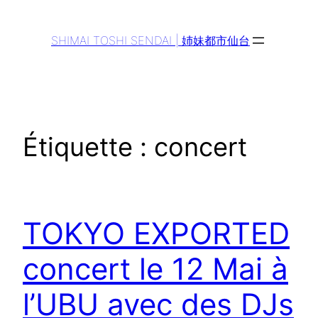
Aller
au
SHIMAI TOSHI SENDAI | 姉妹都市仙台
contenu
Étiquette :
concert
TOKYO EXPORTED
concert le 12 Mai à
l’UBU avec des DJs