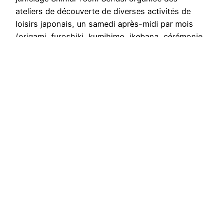
ateliers de découverte de diverses activités de
loisirs japonais, un samedi après-midi par mois
(origami, furoshiki, kumihimo, ikebana, cérémonie
du thé…). Prochain rendez-vous : atelier furoshiki
samedi 3 décembre, de 14h à 16h,…
19 novembre 2022
SHIMAI TOSHI SENDAI | 姉妹都市仙台
Fièrement propulsé par
WordPress
|
Accès admin