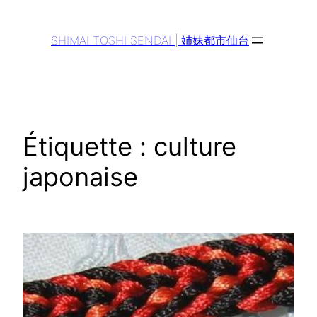
Aller
au
SHIMAI TOSHI SENDAI | 姉妹都市仙台
contenu
Étiquette :
culture
japonaise