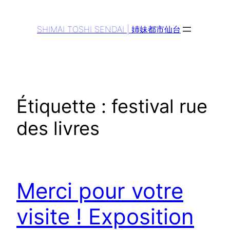
Aller
au
SHIMAI TOSHI SENDAI | 姉妹都市仙台
contenu
Étiquette :
festival rue
des livres
Merci pour votre
visite ! Exposition