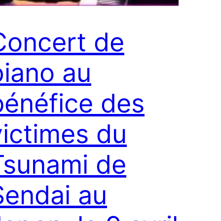
Concert de
piano au
bénéfice des
victimes du
Tsunami de
Sendai au