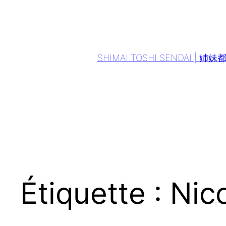
Aller
au
contenu
SHIMAI TOSHI SENDAI | 姉
Étiquette :
Nic