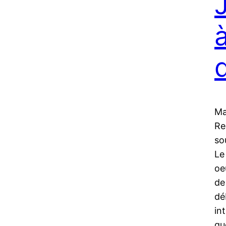
J
Ma
Re
so
Le
oe
de
dé
in
qu