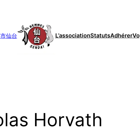
L’association
Statuts
Adhérer
Vo
妹都市仙台
olas Horvath