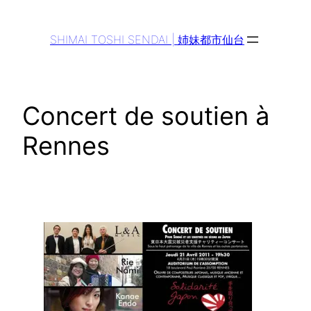
Aller
au
SHIMAI TOSHI SENDAI | 姉妹都市仙台
contenu
Concert de soutien à
Rennes