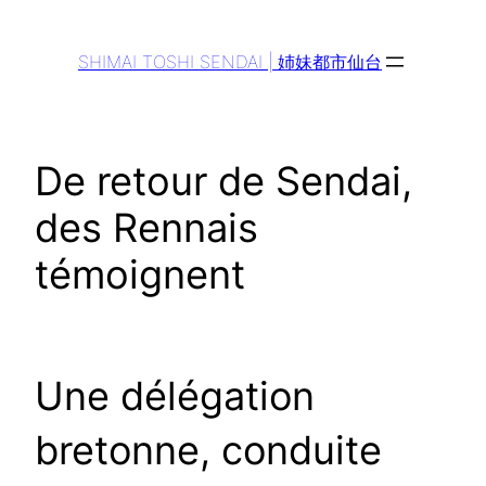
Aller
au
SHIMAI TOSHI SENDAI | 姉妹都市仙台
contenu
De retour de Sendai,
des Rennais
témoignent
Une délégation
bretonne, conduite