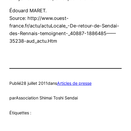
Édouard MARET.
Source: http://www.ouest-
france.fr/actu/actuLocale_-De-retour-de-Sendai-
des-Rennais-temoignent-_40887-1886485——
35238-aud_actu.Htm
Publié
28 juillet 2011
dans
Articles de presse
par
Association Shimai Toshi Sendai
Étiquettes :