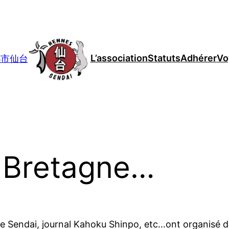
L’association
Statuts
Adhérer
Vo
妹都市仙台
 Bretagne…
de Sendai, journal Kahoku Shinpo, etc…ont organisé 