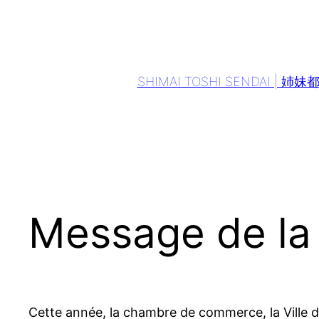
Aller
au
contenu
SHIMAI TOSHI SENDAI | 姉
Message de la
Cette année, la chambre de commerce, la Ville 