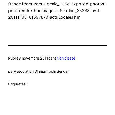
france.fr/actu/actuLocale_-Une-expo-de-photos-
pour-rendre-hommage-a-Sendai-_35238-avd-
20111103-61597870_actuLocale.Htm
Publié
8 novembre 2011
dans
Non classé
par
Association Shimai Toshi Sendai
Étiquettes :