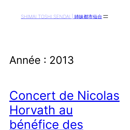
Aller
au
SHIMAI TOSHI SENDAI | 姉妹都市仙台
contenu
Année :
2013
Concert de Nicolas
Horvath au
bénéfice des