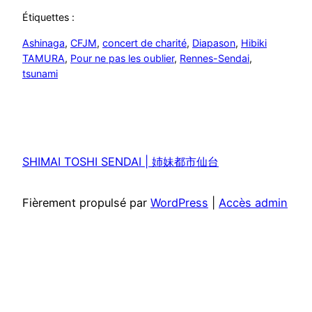
Étiquettes :
Ashinaga
, 
CFJM
, 
concert de charité
, 
Diapason
, 
Hibiki
TAMURA
, 
Pour ne pas les oublier
, 
Rennes-Sendai
, 
tsunami
SHIMAI TOSHI SENDAI | 姉妹都市仙台
Fièrement propulsé par
WordPress
|
Accès admin