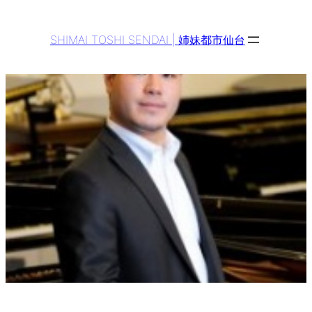
Aller
au
SHIMAI TOSHI SENDAI | 姉妹都市仙台
contenu