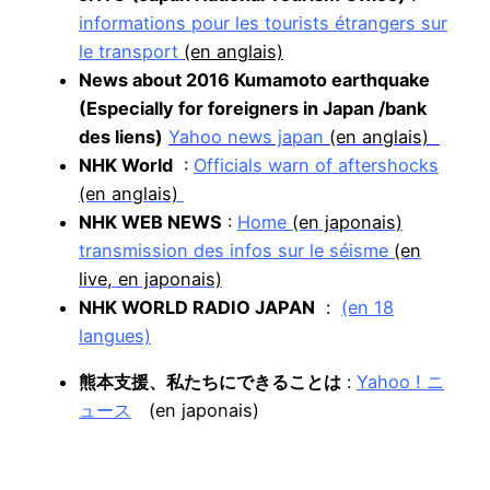
informations pour les tourists étrangers sur
le transport
(en anglais)
News about 2016 Kumamoto earthquake
(Especially for foreigners in Japan /bank
des liens)
Yahoo news japan
(en anglais)
NHK World
:
Officials warn of aftershocks
(en anglais)
NHK WEB NEWS
:
Home
(en japonais)
transmission des infos sur le séisme
(en
live, en japonais)
NHK WORLD RADIO JAPAN
:
(en 18
langues)
熊本支援、私たちにできることは
:
Yahoo ! ニ
ュース
(en japonais)