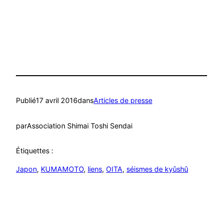
Publié
17 avril 2016
dans
Articles de presse
par
Association Shimai Toshi Sendai
Étiquettes :
Japon
, 
KUMAMOTO
, 
liens
, 
OITA
, 
séismes de kyûshû