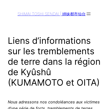
Aller
au
SHIMAI TOSHI SENDAI | 姉妹都市仙台
contenu
Liens d’informations
sur les tremblements
de terre dans la région
de Kyûshû
(KUMAMOTO et OITA)
Nous adressons nos condoléances aux victimes
d’une série de forts tremblements de terres