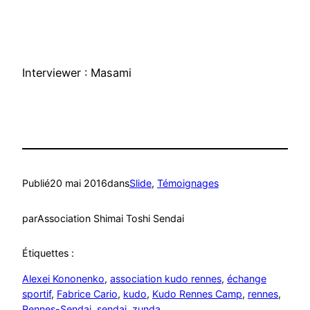
Interviewer : Masami
Publié
20 mai 2016
dans
Slide
, 
Témoignages
par
Association Shimai Toshi Sendai
Étiquettes :
Alexei Kononenko
, 
association kudo rennes
, 
échange
sportif
, 
Fabrice Cario
, 
kudo
, 
Kudo Rennes Camp
, 
rennes
, 
Rennes-Sendai
, 
sendai
, 
zunda