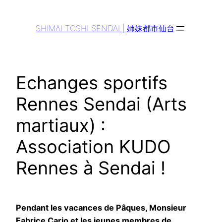
Aller
au
SHIMAI TOSHI SENDAI | 姉妹都市仙台
contenu
Echanges sportifs
Rennes Sendai (Arts
martiaux) :
Association KUDO
Rennes à Sendai !
Pendant les vacances de Pâques, Monsieur
Fabrice Cario et les jeunes membres de