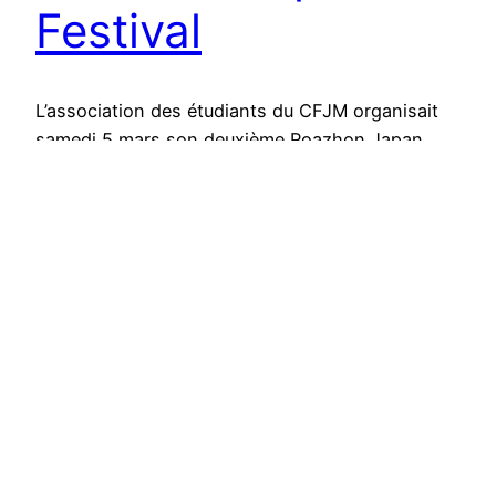
Festival
L’association des étudiants du CFJM organisait
samedi 5 mars son deuxième Roazhon Japan
festival. Retour sur cet événement, auquel nous
avons participé.
29 mars 2022
SHIMAI TOSHI SENDAI | 姉妹都市仙台