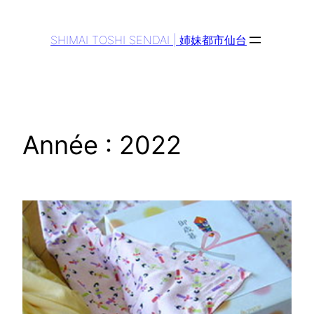
Aller
au
SHIMAI TOSHI SENDAI | 姉妹都市仙台
contenu
Année :
2022