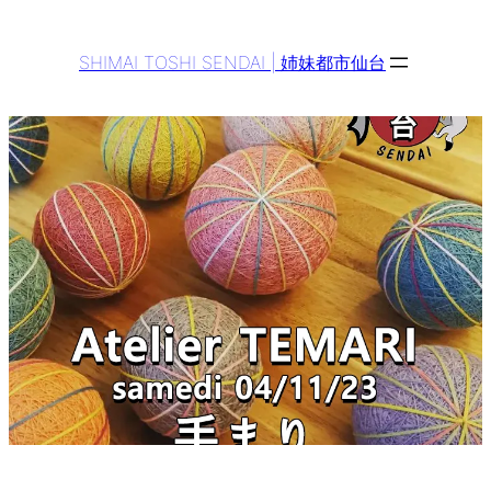
Aller
au
SHIMAI TOSHI SENDAI | 姉妹都市仙台
contenu