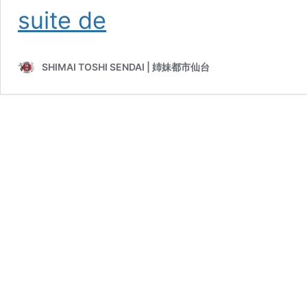
Guide
suite de
pour
s’inscrire
à
SHIMAI TOSHI SENDAI | 姉妹都市仙台
un
atelier