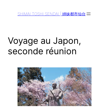
Aller
au
SHIMAI TOSHI SENDAI | 姉妹都市仙台
contenu
Voyage au Japon,
seconde réunion