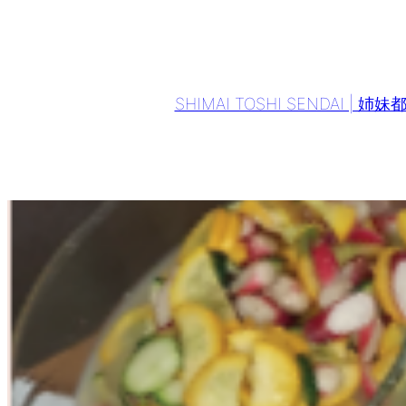
Aller
au
contenu
SHIMAI TOSHI SENDAI | 姉