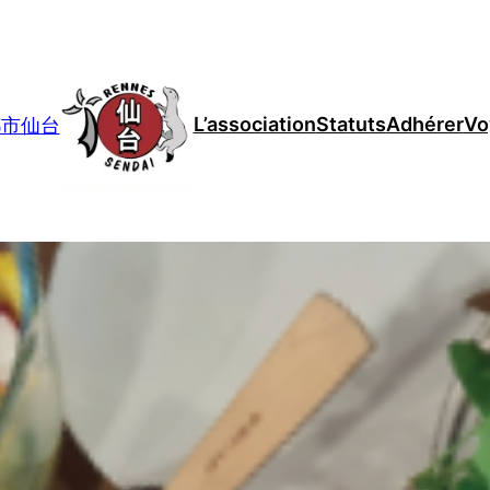
L’association
Statuts
Adhérer
Vo
妹都市仙台