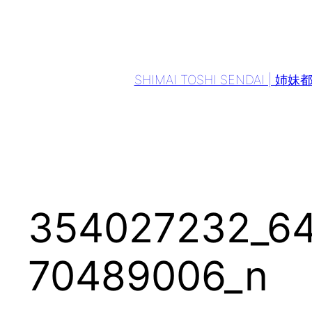
Aller
au
contenu
SHIMAI TOSHI SENDAI | 姉
354027232_6
70489006_n