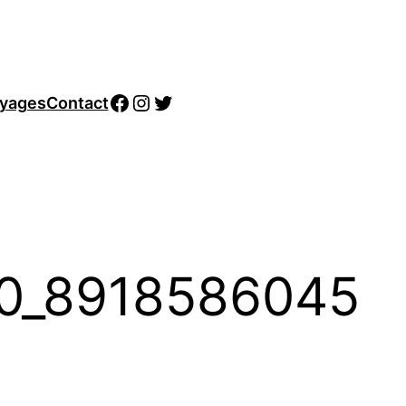
Facebook
Instagram
Twitter
yages
Contact
0_8918586045