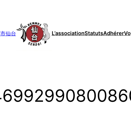
L’association
Statuts
Adhérer
Vo
妹都市仙台
4699299080086