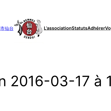
L’association
Statuts
Adhérer
Vo
妹都市仙台
n 2016-03-17 à 