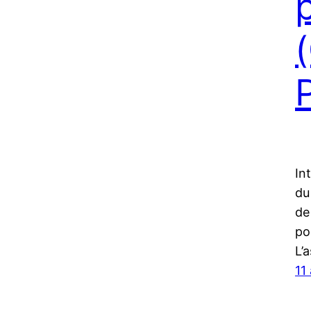
L
In
du
de
po
L’
11