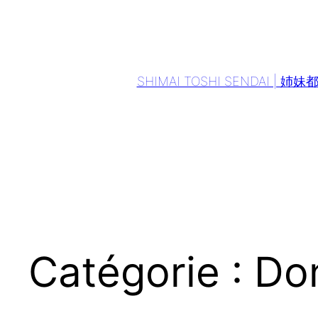
Aller
au
contenu
SHIMAI TOSHI SENDAI | 姉
Catégorie :
Do