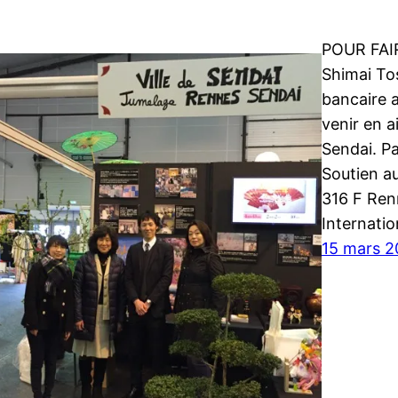
POUR FAI
Shimai To
bancaire a
venir en ai
Sendai. Pa
Soutien a
316 F Ren
Internati
15 mars 2