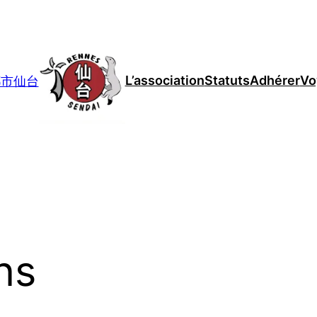
L’association
Statuts
Adhérer
Vo
妹都市仙台
ns