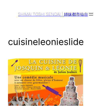
Aller
au
SHIMAI TOSHI SENDAI | 姉妹都市仙台
contenu
cuisineleonieslide