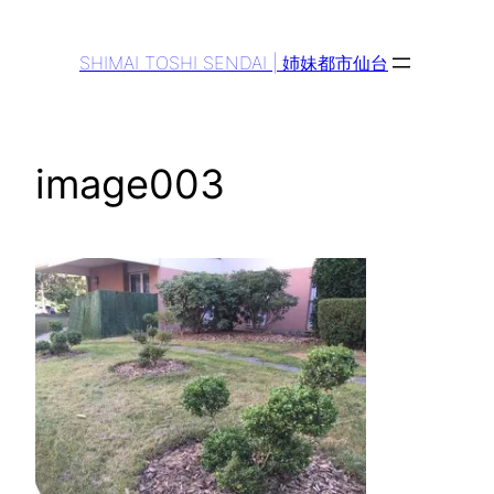
Aller
au
SHIMAI TOSHI SENDAI | 姉妹都市仙台
contenu
image003