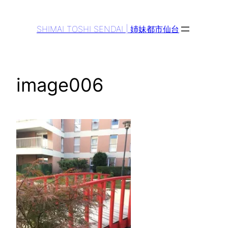
Aller
au
SHIMAI TOSHI SENDAI | 姉妹都市仙台
contenu
image006