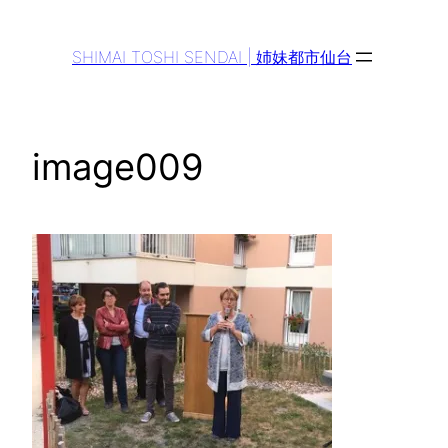
Aller
au
SHIMAI TOSHI SENDAI | 姉妹都市仙台
contenu
image009