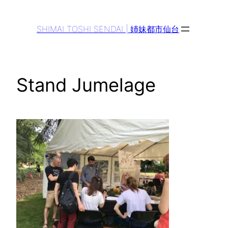
Aller
au
SHIMAI TOSHI SENDAI | 姉妹都市仙台
contenu
Stand Jumelage