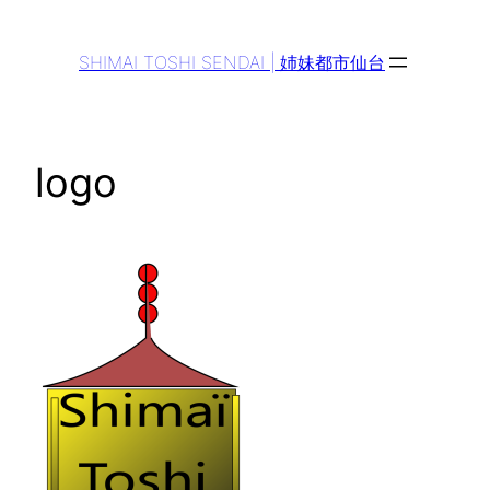
Aller
au
SHIMAI TOSHI SENDAI | 姉妹都市仙台
contenu
logo