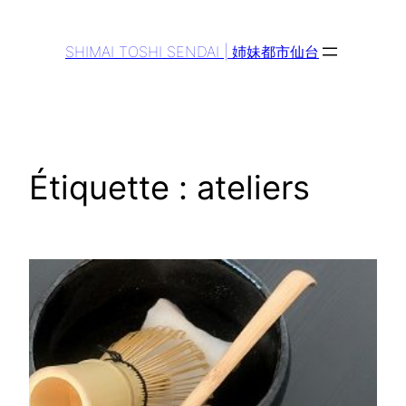
Aller
au
SHIMAI TOSHI SENDAI | 姉妹都市仙台
contenu
Étiquette :
ateliers