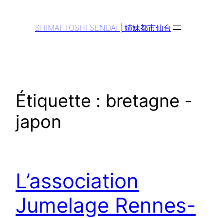
Aller
au
SHIMAI TOSHI SENDAI | 姉妹都市仙台
contenu
Étiquette :
bretagne -
japon
L’association
Jumelage Rennes-