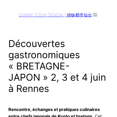
Aller
au
SHIMAI TOSHI SENDAI | 姉妹都市仙台
contenu
Découvertes
gastronomiques
« BRETAGNE-
JAPON » 2, 3 et 4 juin
à Rennes
Rencontre, échanges et pratiques culinaires
entre chefs japonais de Kyoto et bretons.
Cet