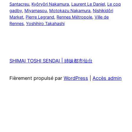
Santacreu
, 
Kyôryôri Nakamura
, 
Laurent Le Daniel
, 
Le coq
gadby
, 
Miyamasou
, 
Motokazu Nakamura
, 
Nishikidôri
Market
, 
Pierre Legrand
, 
Rennes Métropole
, 
Ville de
Rennes
, 
Yoshihiro Takahashi
SHIMAI TOSHI SENDAI | 姉妹都市仙台
Fièrement propulsé par
WordPress
|
Accès admin