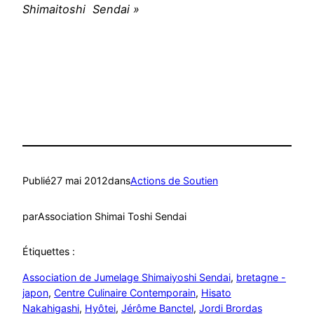
Shimaitoshi Sendai »
Publié
27 mai 2012
dans
Actions de Soutien
par
Association Shimai Toshi Sendai
Étiquettes :
Association de Jumelage Shimaiyoshi Sendai
, 
bretagne -
japon
, 
Centre Culinaire Contemporain
, 
Hisato
Nakahigashi
, 
Hyôtei
, 
Jérôme Banctel
, 
Jordi Brordas