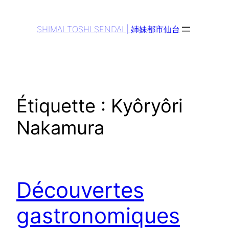
Aller
au
SHIMAI TOSHI SENDAI | 姉妹都市仙台
contenu
Étiquette :
Kyôryôri
Nakamura
Découvertes
gastronomiques