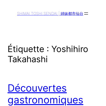
Aller
au
SHIMAI TOSHI SENDAI | 姉妹都市仙台
contenu
Étiquette :
Yoshihiro
Takahashi
Découvertes
gastronomiques