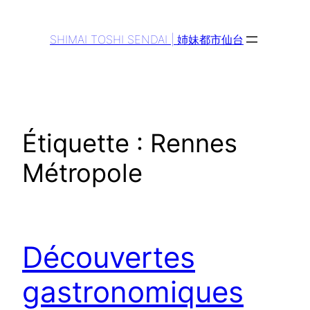
Aller
au
SHIMAI TOSHI SENDAI | 姉妹都市仙台
contenu
Étiquette :
Rennes
Métropole
Découvertes
gastronomiques