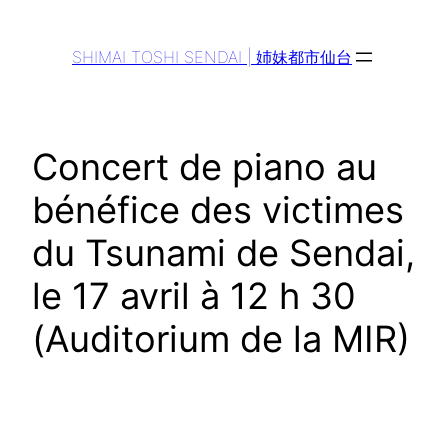
Aller
au
SHIMAI TOSHI SENDAI | 姉妹都市仙台
contenu
Concert de piano au
bénéfice des victimes
du Tsunami de Sendai,
le 17 avril à 12 h 30
(Auditorium de la MIR)