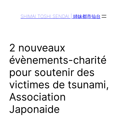
Aller
au
SHIMAI TOSHI SENDAI | 姉妹都市仙台
contenu
2 nouveaux
évènements-charité
pour soutenir des
victimes de tsunami,
Association
Japonaide