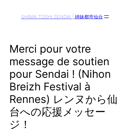
Aller
au
SHIMAI TOSHI SENDAI | 姉妹都市仙台
contenu
Merci pour votre
message de soutien
pour Sendai ! (Nihon
Breizh Festival à
Rennes) レンヌから仙
台への応援メッセー
ジ！