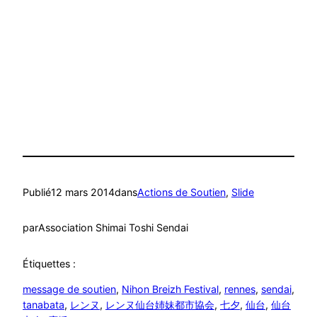
Publié
12 mars 2014
dans
Actions de Soutien
, 
Slide
par
Association Shimai Toshi Sendai
Étiquettes :
message de soutien
, 
Nihon Breizh Festival
, 
rennes
, 
sendai
, 
tanabata
, 
レンヌ
, 
レンヌ仙台姉妹都市協会
, 
七夕
, 
仙台
, 
仙台