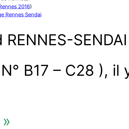
e Rennes 2016
)
age Rennes Sendai
nd RENNES-SENDAI
 N° B17 – C28 ), il 
 »