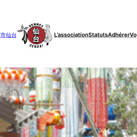
L’association
Statuts
Adhérer
Vo
妹都市仙台