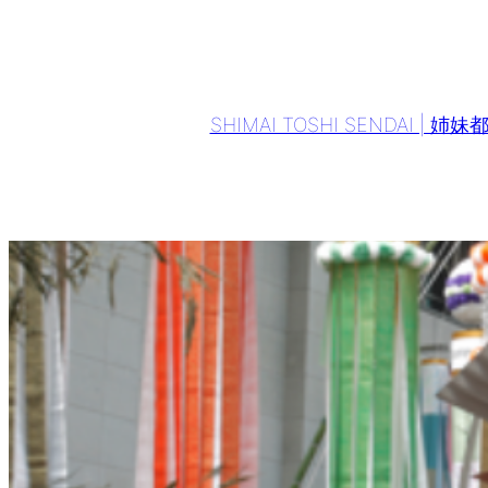
Aller
au
contenu
SHIMAI TOSHI SENDAI | 姉