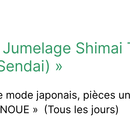
e Jumelage Shimai 
Sendai) »
e mode japonais, pièces u
 INOUE » (Tous les jours)