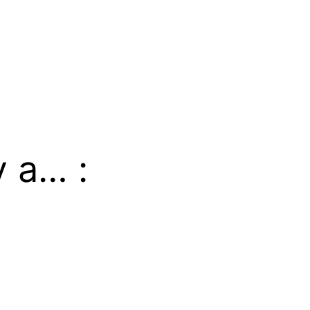
y a… :