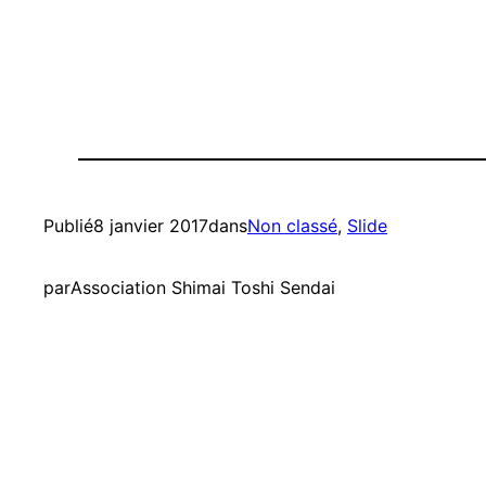
Publié
8 janvier 2017
dans
Non classé
, 
Slide
par
Association Shimai Toshi Sendai