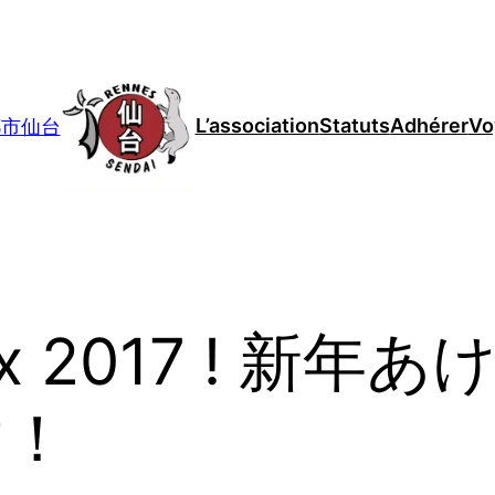
L’association
Statuts
Adhérer
Vo
妹都市仙台
oeux 2017 ! 
す！