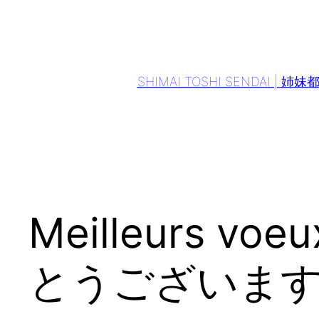
Aller
au
contenu
SHIMAI TOSHI SENDAI | 姉
Meilleurs v
とうございま