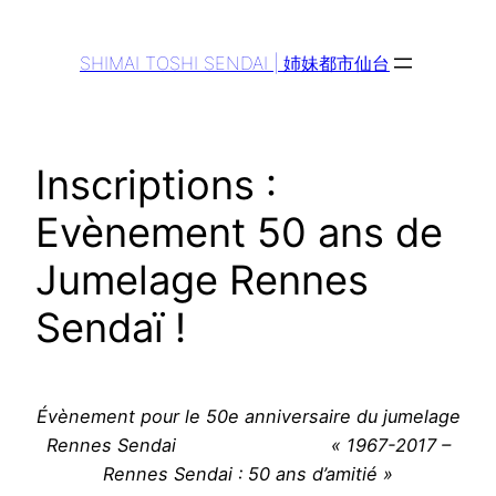
Aller
au
SHIMAI TOSHI SENDAI | 姉妹都市仙台
contenu
Inscriptions :
Evènement 50 ans de
Jumelage Rennes
Sendaï !
Évènement pour le 50e anniversaire du jumelage
Rennes Sendai
« 1967-2017 –
Rennes Sendai : 50 ans d’amitié »