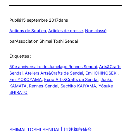
Publié
15 septembre 2017
dans
Actions de Soutien
, 
Articles de presse
, 
Non classé
par
Association Shimai Toshi Sendai
Étiquettes :
50e anniversaire de Jumelage Rennes Sendai
, 
Arts&Crafts
Sendai
, 
Ateliers Arts&Crafts de Sendai
, 
Emi ICHINOSEKI
, 
Emi YOKOYAMA
, 
Expo Arts&Crafts de Sendai
, 
Junko
KAMATA
, 
Rennes-Sendai
, 
Sachiko KAIYAMA
, 
Yôsuke
SHIRATO
SHIMAI TOSHI SENDAI | 姉妹都市仙台