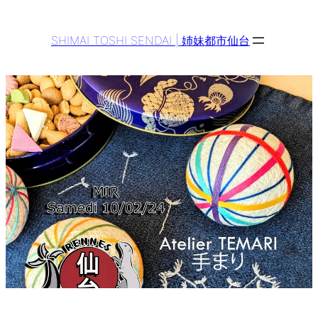
Aller
au
SHIMAI TOSHI SENDAI | 姉妹都市仙台
contenu