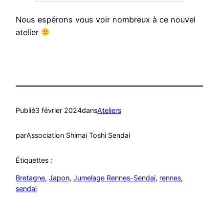
Nous espérons vous voir nombreux à ce nouvel
atelier
Publié
3 février 2024
dans
Ateliers
par
Association Shimai Toshi Sendai
Étiquettes :
Bretagne
, 
Japon
, 
Jumelage Rennes-Sendai
, 
rennes
, 
sendai