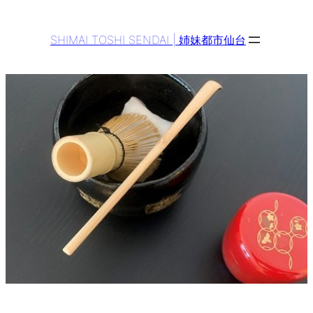
Aller
au
SHIMAI TOSHI SENDAI | 姉妹都市仙台
contenu