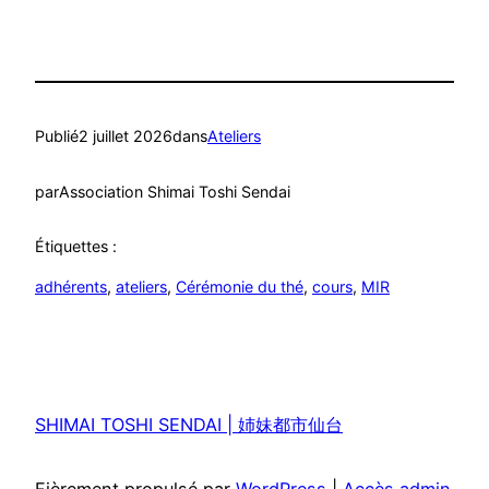
Publié
2 juillet 2026
dans
Ateliers
par
Association Shimai Toshi Sendai
Étiquettes :
adhérents
, 
ateliers
, 
Cérémonie du thé
, 
cours
, 
MIR
SHIMAI TOSHI SENDAI | 姉妹都市仙台
Fièrement propulsé par
WordPress
|
Accès admin