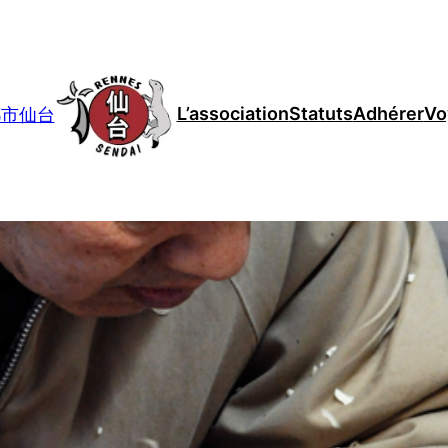
L’association
Statuts
Adhérer
Vo
妹都市仙台