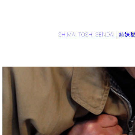
Aller
au
contenu
SHIMAI TOSHI SENDAI | 姉