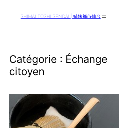
Aller
au
SHIMAI TOSHI SENDAI | 姉妹都市仙台
contenu
Catégorie :
Échange
citoyen