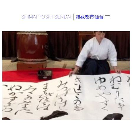
Aller
au
SHIMAI TOSHI SENDAI | 姉妹都市仙台
contenu