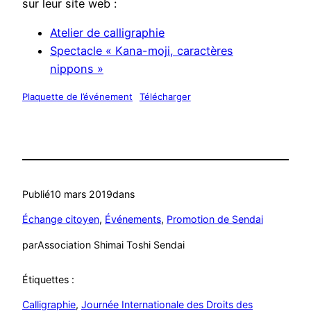
sur leur site web :
Atelier de calligraphie
Spectacle « Kana-moji, caractères
nippons »
Plaquette de l’événement
Télécharger
Publié
10 mars 2019
dans
Échange citoyen
, 
Événements
, 
Promotion de Sendai
par
Association Shimai Toshi Sendai
Étiquettes :
Calligraphie
, 
Journée Internationale des Droits des