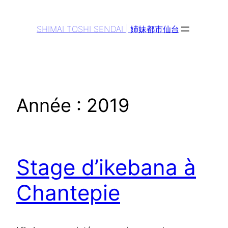
Aller
au
SHIMAI TOSHI SENDAI | 姉妹都市仙台
contenu
Année :
2019
Stage d’ikebana à
Chantepie